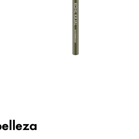
o
T
belleza