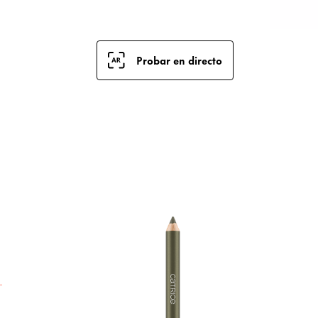
Probar en directo
E
i
e
e
s
t