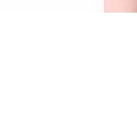
ste Kohl Kajal resistente al agua es un
mprescindible para un maquillaje de ojos
xpresivo. Este lápiz de ojos resistente al agua
stá fabricado en madera, tiene una mina
uave y es muy fácil de aplicar. Gracias a su
extura de gran pigmentación, este lápiz de