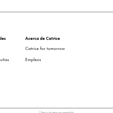
les
Acerca de Catrice
Catrice for tomorrow
 uñas
Empleos
* Precio de venta recomendado