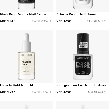
Black Drop Peptide Nail Serum
Extreme Repair Nail Serum
CHF 4.75*
CHF 4.95*
8 ml - CHF 593.75 / 1 l
10.5 ml - CHF 471.43 / 1 l
Glam In Gold Nail Oil
Stronger Than Ever Nail Hardener
CHF 4.95*
CHF 3.95*
8 ml - CHF 618.75 / 1 l
10.5 ml - CHF 376.19 / 1 l