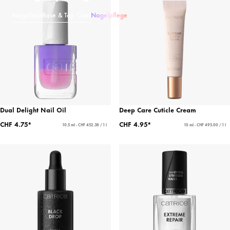
Nagellack
Base & Top Coat
Nagelpflege
Dual Delight Nail Oil
Deep Care Cuticle Cream
CHF 4.75*
CHF 4.95*
10.5 ml - CHF 452.38 / 1 l
10 ml - CHF 495.00 / 1 l