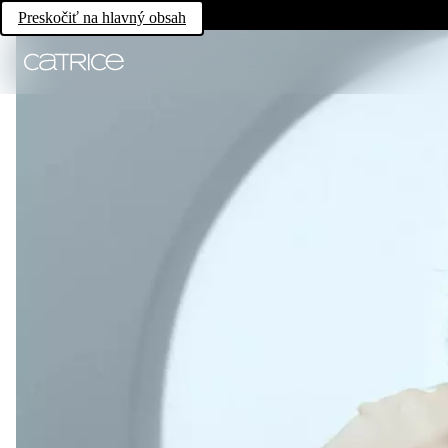
Preskočiť na hlavný obsah
Trend Drop
Glass Clo