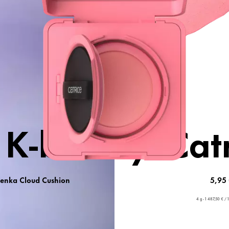
Budovateľn
h odtieňoch
 K-beauty. Catr
cenka Cloud Cushion
5,95 
4 g - 1 487,50 € / 