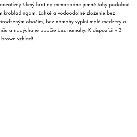
inovatívny šikmý hrot na mimoriadne jemné ťahy podobné
ý mikrobladingom. Ľahké a vodoodolné zloženie bez
prirodzeným obočím, bez námahy vyplní malé medzery a
nšie a nadýchané obočie bez námahy. K dispozícii v 3
ý brown vzhľad!