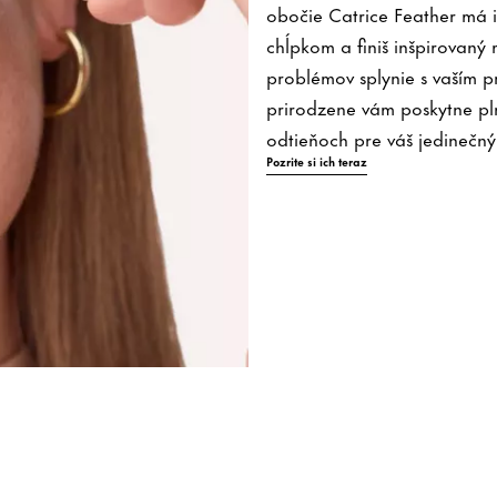
obočie Catrice Feather má 
chĺpkom a finiš inšpirovan
problémov splynie s vaším 
prirodzene vám poskytne pl
odtieňoch pre váš jedinečn
Pozrite si ich teraz