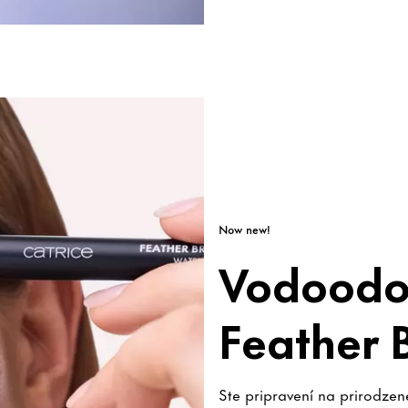
Now new!
Vodoodol
Feather B
Ste pripravení na prirodze