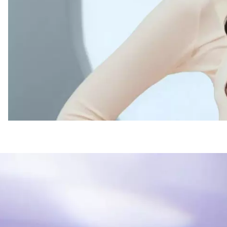
Finiš jemného zaostren