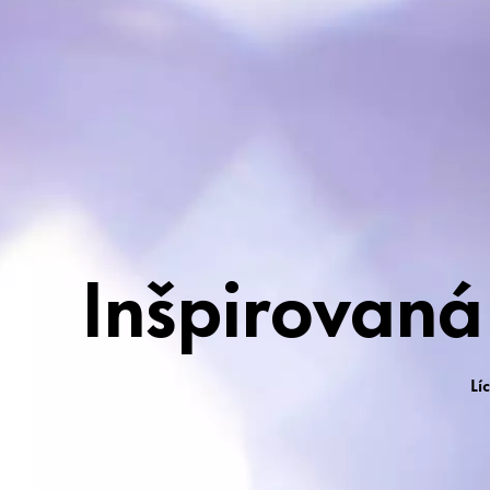
K dispozícii v troc
Inšpirovaná
Lí