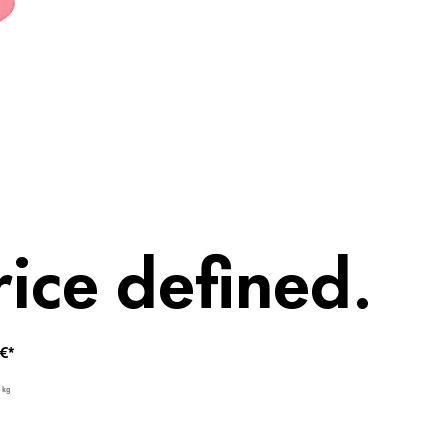
é krytie
ice defined.
€*
1 kg