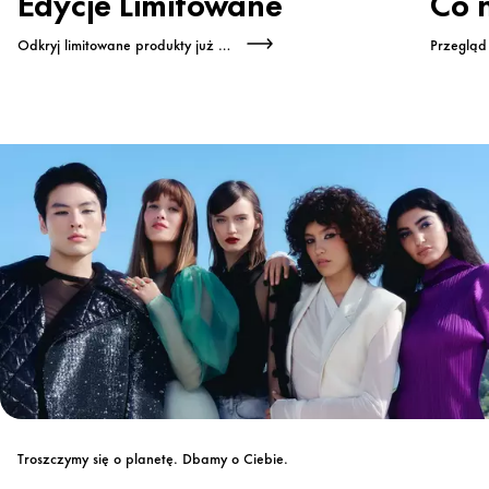
Edycje Limitowane
Co 
Odkryj limitowane produkty już teraz
Przegląd
Troszczymy się o planetę. Dbamy o Ciebie.