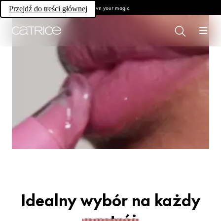
Own your magic.
Przejdź do treści głównej
Wszystko dla ust.
Dla wszystkich
Lip Lovers.
Idealny wybór na każdy
nastrój