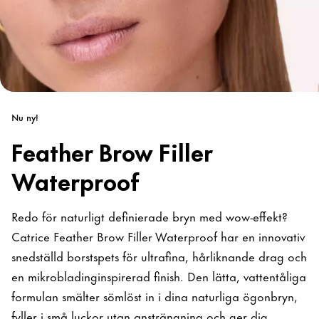
Nu ny!
Feather Brow Filler
Waterproof
Redo för naturligt definierade bryn med wow-effekt?
Catrice Feather Brow Filler Waterproof har en innovativ
snedställd borstspets för ultrafina, hårliknande drag och
en mikrobladinginspirerad finish. Den lätta, vattentåliga
formulan smälter sömlöst in i dina naturliga ögonbryn,
fyller i små luckor utan ansträngning och ger dig