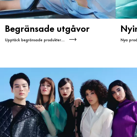
Begränsade utgåvor
Nyi
Upptäck begränsade produkter nu
Nya produ