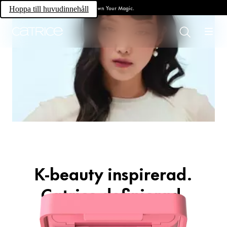
Own Your Magic.
Hoppa till huvudinnehåll
Trend Drop
Glass Cloud
K-beauty inspirerad.
Catrice definierad.