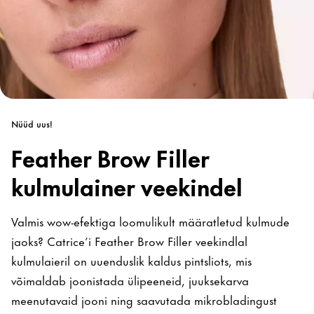
Nüüd uus!
Feather Brow Filler
kulmulainer veekindel
Valmis wow-efektiga loomulikult määratletud kulmude
jaoks? Catrice’i Feather Brow Filler veekindlal
kulmulaieril on uuenduslik kaldus pintsliots, mis
võimaldab joonistada ülipeeneid, juuksekarva
meenutavaid jooni ning saavutada mikrobladingust