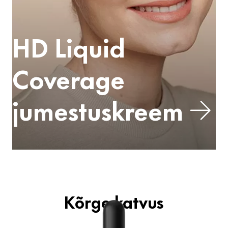
HD Liquid
Coverage
jumestuskreem
Kõrge katvus