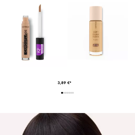
katvusega
peitekreem
3,89 €*