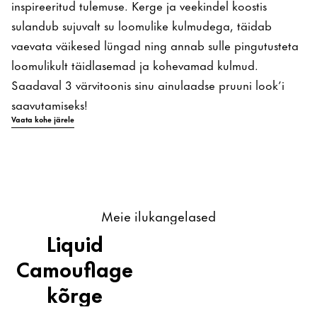
inspireeritud tulemuse. Kerge ja veekindel koostis
sulandub sujuvalt su loomulike kulmudega, täidab
vaevata väikesed lüngad ning annab sulle pingutusteta
loomulikult täidlasemad ja kohevamad kulmud.
Saadaval 3 värvitoonis sinu ainulaadse pruuni look’i
saavutamiseks!
Vaata kohe järele
Meie ilukangelased
Liquid
Camouflage
kõrge