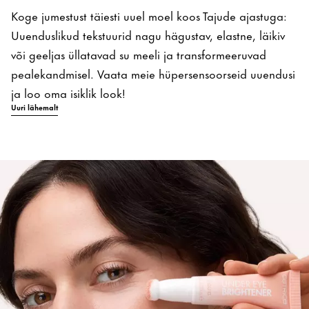
Koge jumestust täiesti uuel moel koos Tajude ajastuga:
Uuenduslikud tekstuurid nagu hägustav, elastne, läikiv
või geeljas üllatavad su meeli ja transformeeruvad
pealekandmisel. Vaata meie hüpersensoorseid uuendusi
ja loo oma isiklik look!
Uuri lähemalt