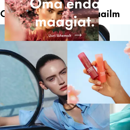
Oma enda
Catrice’i maagiline maailm
maagiat.
Uuri lähemalt