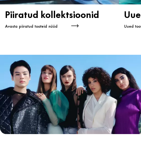
Piiratud kollektsioonid
Uue
Avasta piiratud tooteid nüüd
Uued too