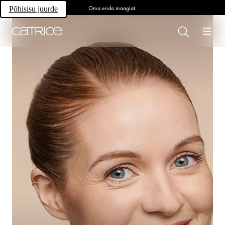
Oma enda maagiat.
Põhisisu juurde