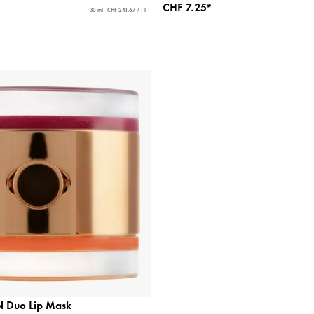
CHF 7.25*
30 ml - CHF 241.67 / 1 l
 Duo Lip Mask