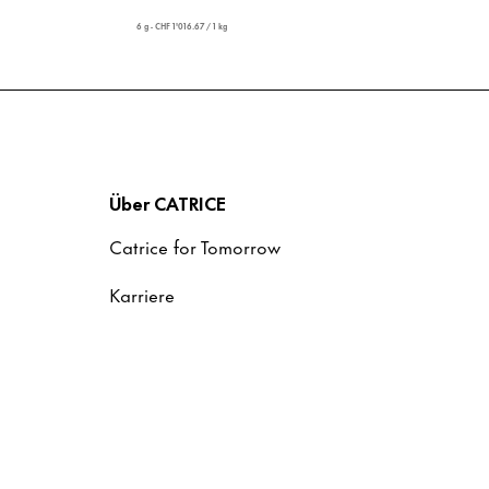
6 g - CHF 1'016.67 / 1 kg
Über CATRICE
Catrice for Tomorrow
Karriere