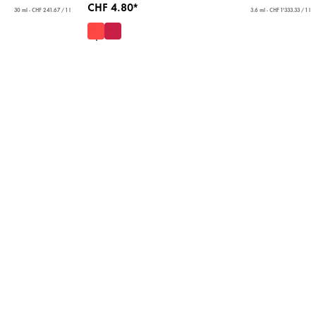
CHF 4.80*
30 ml - CHF 241.67 / 1 l
3.6 ml - CHF 1'333.33 / 1 l