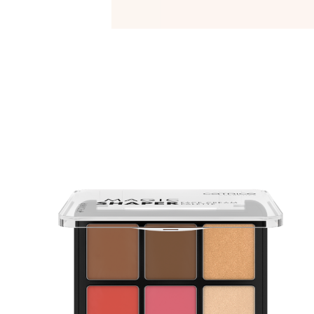
M
P
s
2
T
s
k
D