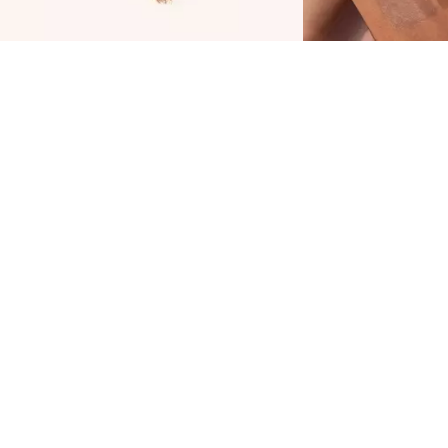
it der Catrice Magic Shaper Face Cream
alette 010 Holy Grail hast du All in One. Denn
ie enthält Bronzer, Rouge und Highlighter in je
 verschiedenen Farbtönen. Die leichten Creme-
exturen schmelzen auf deiner Haut und lassen
ich einfach auftragen sowie verblenden. So
reierst du mühelos modellierte Makeup-Look.
ie reisefreundliche All-in-on-Makeup-Palette