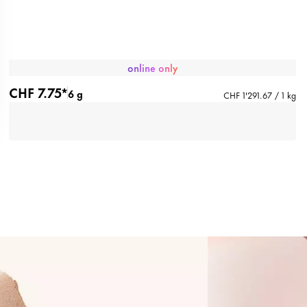
online only
CHF 7.75*
6 g
CHF 1'291.67 / 1 kg