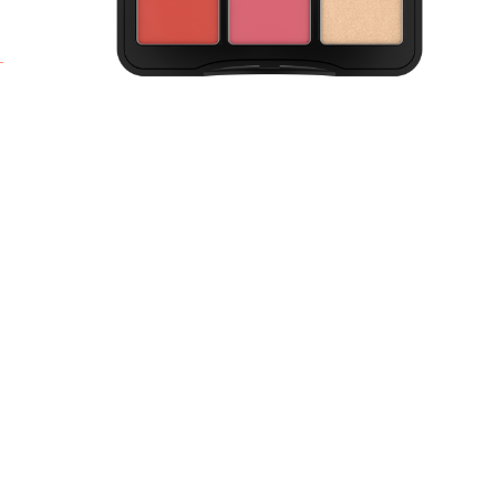
b
v
H
k
n
H
b
C
H
A