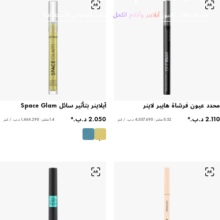
ماسكارا
ظلال العيون
آيلاينر وأقلام الكحل
الحواجب
الرموش الاصطناعية
محدد عيون فرشاة هايبر لاينر
آيلاينر بتأثير سائل Space Glam
0.52 ملتر - ‏4,057.690 د.ب.‏ / لتر
1.4 ملتر - ‏1,464.290 د.ب.‏ / لتر