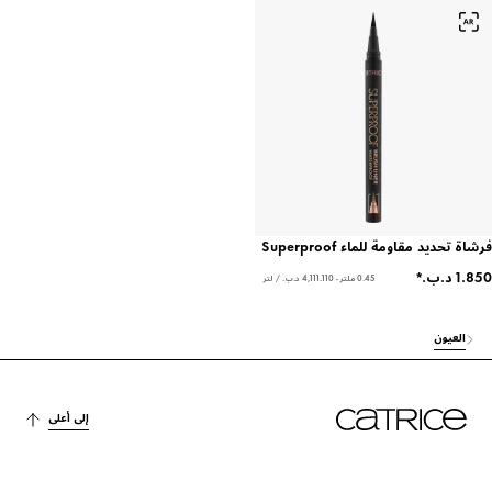
فرشاة تحديد مقاومة للماء Superproof
0.45 ملتر - ‏4,111.110 د.ب.‏ / لتر
العيون
إلى أعلى