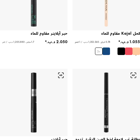
كحل Kajal مقاوم للماء
حبر آيلاينر مقاوم للماء
0.78 غرام - ‏1,352.560 د.ب.‏ / 1 كغم
1.7 ملتر - ‏1,205.880 د.ب.‏ / لتر
5
+
بطانة غير لامعة لخط العين الدقيق تدوم
حبر آيلاينر