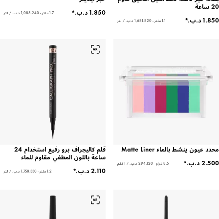
20 ساعة
1.7 ملتر - ‏1,088.240 د.ب.‏ / لتر
1.1 ملتر - ‏1,681.820 د.ب.‏ / لتر
محدد عيون ينشط بالماء Matte Liner
قلم كاليجراف برو رفيع استخدام 24
ساعة باللون المطفي مقاوم للماء
8.5 غرام - ‏294.120 د.ب.‏ / 1 كغم
1.2 ملتر - ‏1,758.330 د.ب.‏ / لتر