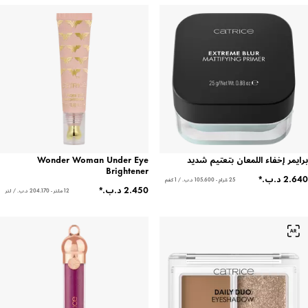
برايمر إخفاء اللمعان بتعتيم شديد
Wonder Woman Under Eye
Brightener
25 غرام - ‏105.600 د.ب.‏ / 1 كغم
12 ملتر - ‏204.170 د.ب.‏ / لتر