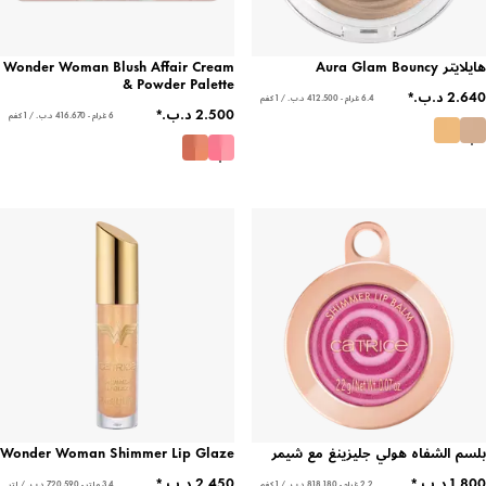
هايلايتر Aura Glam Bouncy
Wonder Woman Blush Affair Cream
& Powder Palette
6.4 غرام - ‏412.500 د.ب.‏ / 1 كغم
6 غرام - ‏416.670 د.ب.‏ / 1 كغم
بلسم الشفاه هولي جليزينغ مع شيمر
Wonder Woman Shimmer Lip Glaze
2.2 غرام - ‏818.180 د.ب.‏ / 1 كغم
3.4 ملتر - ‏720.590 د.ب.‏ / لتر