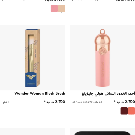
أحمر الخدود السائل هولي جليزينغ
Wonder Woman Blush Brush
2.8 ملتر - ‏964.290 د.ب.‏ / لتر
1 قِطع