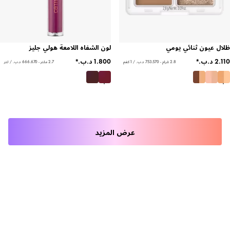
ظلال عيون ثنائي يومي
لون الشفاه اللامعة هولي جليز
2.8 غرام - ‏753.570 د.ب.‏ / 1 كغم
2.7 ملتر - ‏666.670 د.ب.‏ / لتر
عرض المزيد