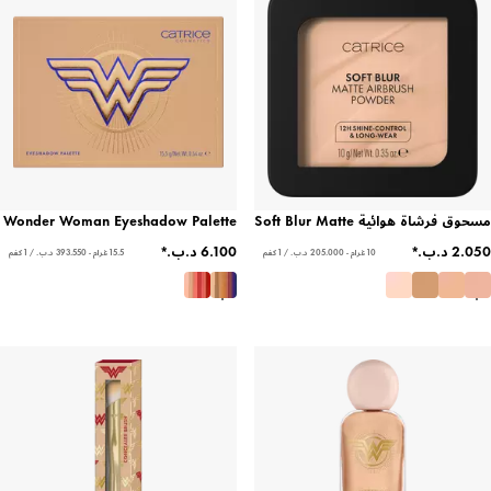
مسحوق فرشاة هوائية Soft Blur Matte
Wonder Woman Eyeshadow Palette
10 غرام - ‏205.000 د.ب.‏ / 1 كغم
15.5 غرام - ‏393.550 د.ب.‏ / 1 كغم