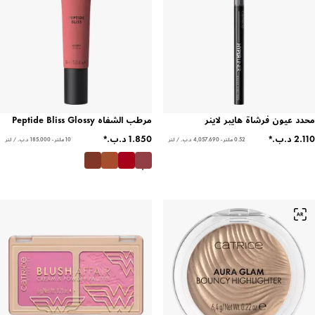
محدد عيون فرشاة هايبر لاينر
مرطب الشفاه Peptide Bliss Glossy
0.52 ملتر - ‏4,057.690 د.ب.‏ / لتر
10 ملتر - ‏185.000 د.ب.‏ / لتر