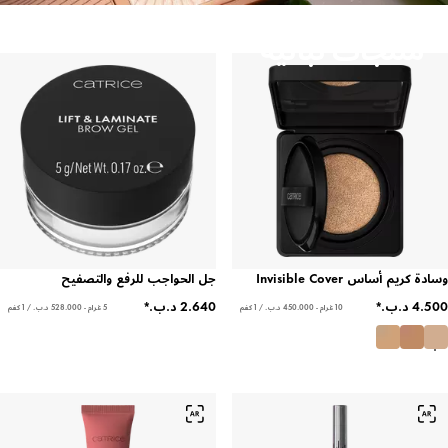
منتجات نباتية
وسادة كريم أساس Invisible Cover
جل الحواجب للرفع والتصفيح
10 غرام - ‏450.000 د.ب.‏ / 1 كغم
5 غرام - ‏528.000 د.ب.‏ / 1 كغم