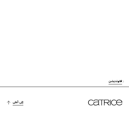
الترطيب
GLYCERIN
الترطيب
PROPANEDIOL
العناية
SQUALANE
الاستقرار
POLYGLYCERYL-4 OLEATE
الاستقرار
HYDROGENATED STYRENE/ISOPRENE COPOLYMER
الاستقرار
POLYGLYCERYL-3 POLYRICINOLEATE
فاونديشن
آخرون
MAGNESIUM SULFATE
الحماية
TOCOPHEROL
إلى أعلى
صبغة
SYNTHETIC FLUORPHLOGOPITE
آخرون
TRIETHOXYCAPRYLYLSILANE