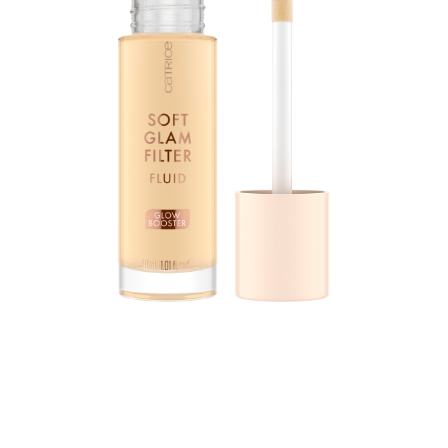
يمنح سائل الترشيح كاتريس سوفت غلام المضيء والملون
بنعومة وجهك تأثير "مرشح توهج ناعم" للحصول على بشرة ناعمة
ومثالية ومشرقة. وهي حقيقة شاملة: يمكن وضع السائل بمفرده،
أو كمستحضر تحت أو فوق المكياج، أو لتحديد النقاط البارزة