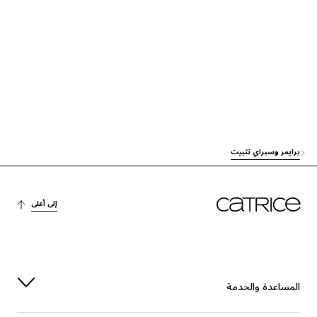
آخرون
AQUA (WATER)
آخرون
DIMETHICONE/VINYL DIMETHICONE CROSSPOLYMER
العناية
BIS-DIGLYCERYL POLYACYLADIPATE-2
آخرون
SILICA
الاستقرار
SODIUM CARBOMER
برايمر وسبراي تثبيت
الترطيب
BUTYLENE GLYCOL
إلى أعلى
الترطيب
GLYCERIN
الاستقرار
LAURETH-4
العناية
BUTYROSPERMUM PARKII (SHEA) BUTTER
المساعدة والخدمة
الترطيب
SODIUM HYALURONATE