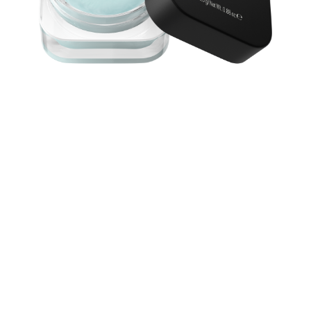
اجعلي بشرتك تبدو خالية من العيوب مع برايمر إخفاء اللمعان
بتعتيم شديد من Catrice يوفر الملمس الهلامي تأثيرًا ضبابيًا
ومطفئًا يبدو جيدًا كما هو. ينساب هذا البرايمر ذو اللون الأزرق
المثلج المنعش من دون عناء على البشرة، ويتميز بإحساس
بالانتعاش. تركيبة الترطيب غنية بحمض الهيالورونيك،
والسكوالين، والجلسرين، وتُطفّئ البشرة على الفور وتُوحّدها بشكلٍ
واضح للحصول على بشرة أكثر نعومة وبشرة غير واضحة. سواءٌ تم
ارتداؤه وحده أو تحت المكياج، فإنه يُجهّز بشرة لتكون ضبابية
ناعمة ويعمل بشكل مثالي على جميع درجات لون البشرة.