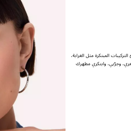
ريقة جديدة تمامًا مع ERA OF SENSES: تُفاجئ التركيبات المبتكرة مثل الغرابة،
اشعري، وجرّبي، وابتكري مظهرك