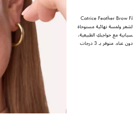
ستعدة لحواجب محددة بشكل طبيعى و مثالي؟ يتميز Catrice Feather Brow Filler
الشعر ولمسة نهائية مستوحاة
سيابية مع حواجبكِ الطبيعية،
وتملأ الفجوات الصغيرة دون عناء، وتمنحكِ حواجبًا أكثر امتلاءً ونعومةً دون عناء. متوفر بـ 3 درجات