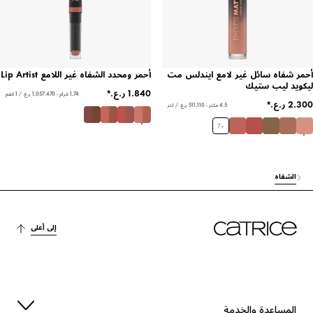
أحمر شفاه سائل غير لامع ايندلس مت
أحمر ومحدد الشفاه غير اللامع Lip Artist
ليكويد ليب ستيك
1.74 غرام - ‏1,057.470 ر.ع.‏ / 1 كغم
4.5 ملتر - ‏511.110 ر.ع.‏ / لتر
7
+
الشفاه
إلى أعلى
المساعدة والخدمة