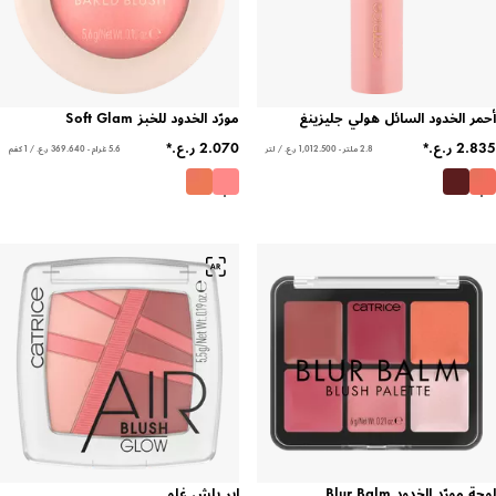
الخدود السائل هولي جليزينغ
مورّد الخدود للخبز Soft Glam
2.8 ملتر - ‏1,012.500 ر.ع.‏ / لتر
5.6 غرام - ‏369.640 ر.ع.‏ / 1 كغم
ّد الخدود Blur Balm
اير بلش غلو