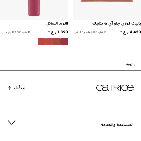
 كوزي جلو آي & تشيك
التورد السائل
10 غرام - ‏445.000 ر.ع.‏ / 1 كغم
10 ملتر - ‏189.000 ر.ع.‏ / لتر
لوجه
إلى أعلى
لمساعدة والخدمة