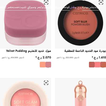
اونديشن
بودرة
روج وبلش
كونسيلر
برونزر وكونتور
برايمر وسبراي تثبيت
مستحضر إضاءة
 مود الخدود الناعمة للمطفية
مورّد خدود للتعتيم Velvet Pudding
5 غرام - ‏322.000 ر.ع.‏ / 1 كغم
5 غرام - ‏414.000 ر.ع.‏ / 1 كغم