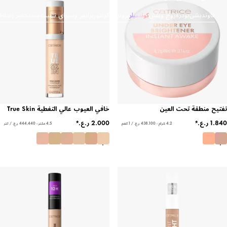
اونديشن
بودرة
روج وبلش
كونسيلر
برونزر وكونتور
برايمر وسبراي تثبيت
مستحضر إضاءة
 منطقة تحت العين
خافي العيوب عالي التغطية True Skin
4.2 غرام - ‏438.100 ر.ع.‏ / 1 كغم
4.5 ملتر - ‏444.440 ر.ع.‏ / لتر