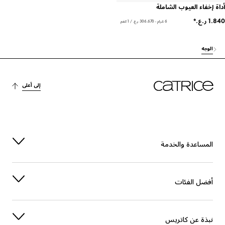
إخفاء العيوب الشاملة
6 غرام - ‏306.670 ر.ع.‏ / 1 كغم
لوجه
إلى أعلى
لمساعدة والخدمة
فضل الفئات
بذة عن كاتريس