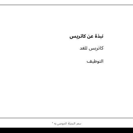
نبذة عن كاتريس
كاتريس للغد
التوظيف
سعر التجزئة الموصى به *