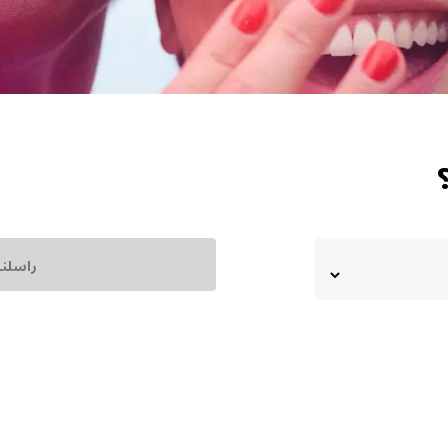
راسلنا