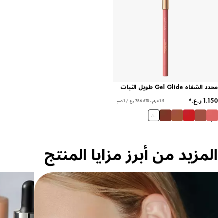
محدد الشفاه Gel Glide طويل الثبات
1.5 غرام - ‏766.670 ر.ع.‏ / 1 كغم
5
+
المزيد من أبرز مزايا المنتج