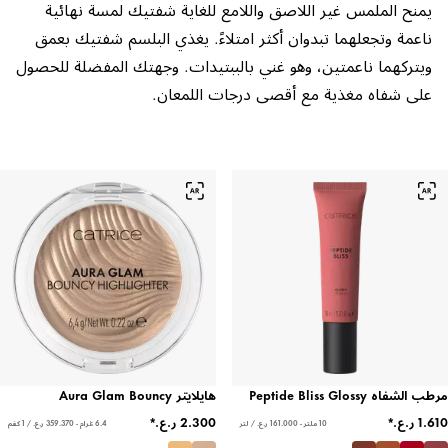
يمنح الملمس غير اللاصق واللامع للغاية شفتيك لمسة نهائية
ناعمة وتجعلهما تبدوان أكثر امتلاءً. يغذي البلسم شفتيك بعمق
ويتركهما ناعمتين، وهو غني بالببتيدات. وجهتك المفضلة للحصول
على شفاه مغذية مع أقصى درجات اللمعان.
مرطب الشفاه Peptide Bliss Glossy
هايلايتر Aura Glam Bouncy
10 ملتر - ‏161.000 ر.ع.‏ / لتر
6.4 غرام - ‏359.370 ر.ع.‏ / 1 كغم