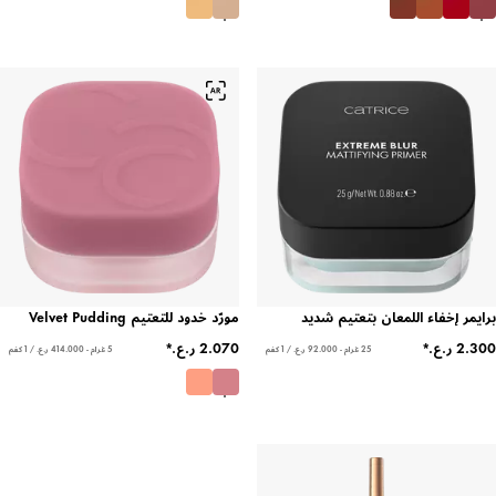
برايمر إخفاء اللمعان بتعتيم شديد
مورّد خدود للتعتيم Velvet Pudding
25 غرام - ‏92.000 ر.ع.‏ / 1 كغم
5 غرام - ‏414.000 ر.ع.‏ / 1 كغم