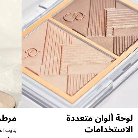
لوحة ألوان متعددة
مرطب ال
الاستخدامات
يذوب الم