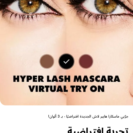
جرّبي ماسكارا هايبر لاش الجديدة افتراضيًا - بـ 3 ألوان!
تجربة افتراضية