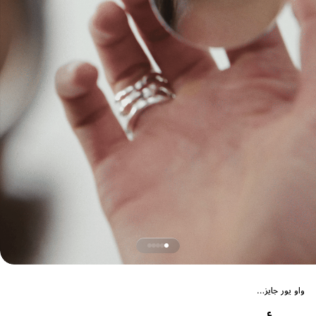
واو يور جايز…