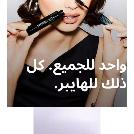
واحد للجميع. كل
ذلك للهايبر.