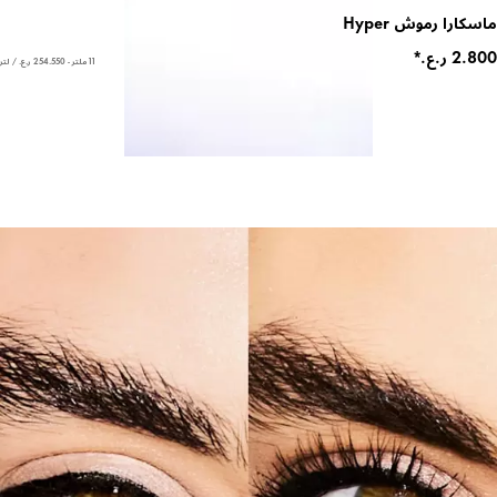
ماسكارا رموش Hyper
11 ملتر - ‏254.550 ر.ع.‏ / لتر