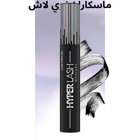
ماسكارا إيفري لاش