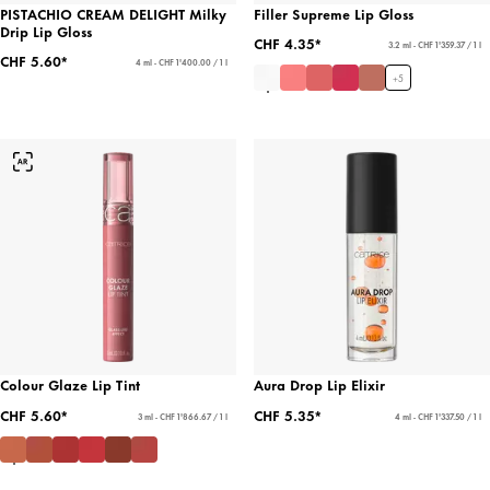
PISTACHIO CREAM DELIGHT Milky
Filler Supreme Lip Gloss
Drip Lip Gloss
CHF 4.35*
3.2 ml - CHF 1'359.37 / 1 l
CHF 5.60*
4 ml - CHF 1'400.00 / 1 l
+
5
Colour Glaze Lip Tint
Aura Drop Lip Elixir
CHF 5.60*
CHF 5.35*
3 ml - CHF 1'866.67 / 1 l
4 ml - CHF 1'337.50 / 1 l