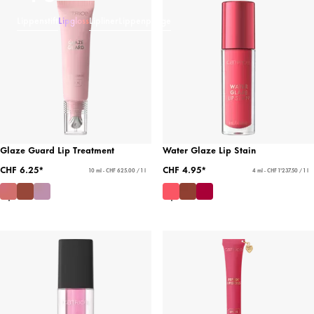
Lippenstift
Lipgloss
Lipliner
Lippenpflege
Glaze Guard Lip Treatment
Water Glaze Lip Stain
CHF 6.25*
CHF 4.95*
10 ml - CHF 625.00 / 1 l
4 ml - CHF 1'237.50 / 1 l