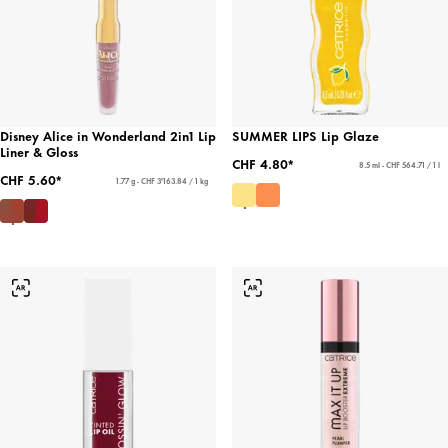
Disney Alice in Wonderland 2in1 Lip
SUMMER LIPS Lip Glaze
Liner & Gloss
CHF 4.80*
8.5 ml - CHF 564.71 / 1 l
CHF 5.60*
1.77 g - CHF 3'163.84 / 1 kg