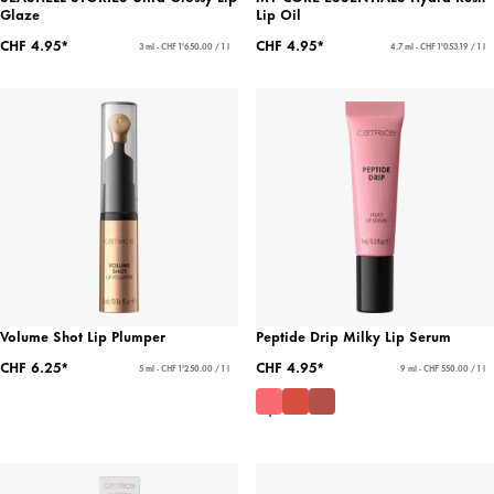
Glaze
Lip Oil
CHF 4.95*
CHF 4.95*
3 ml - CHF 1'650.00 / 1 l
4.7 ml - CHF 1'053.19 / 1 l
Volume Shot Lip Plumper
Peptide Drip Milky Lip Serum
CHF 6.25*
CHF 4.95*
5 ml - CHF 1'250.00 / 1 l
9 ml - CHF 550.00 / 1 l