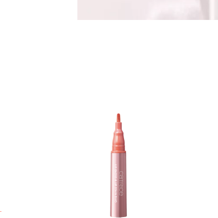
W
D
S
P
e
i
s
m
s