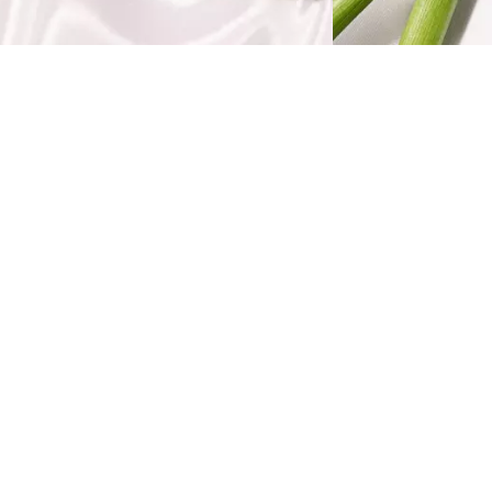
arum wählen, wenn du alles haben kannst?
as Catrice BRIDES & BESTIES Lip Gloss & Lip
tain Duo C01 Apricot Promise vereint die
räzision eines Lip Liners, die anhaltende Power
ines Lip Stains und den Glanz eines Lipglosses
n einem eleganten Duo. Der Filzstift-Lip-Stain
orgt für eine weiche, langanhaltende Tönung
it kontrollierter Definition, während der
chimmernde Gloss Dimension und Glanz