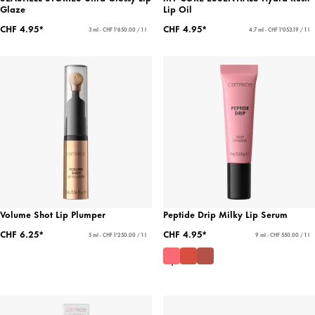
Glaze
Lip Oil
CHF 4.95*
CHF 4.95*
3 ml - CHF 1'650.00 / 1 l
4.7 ml - CHF 1'053.19 / 1 l
Volume Shot Lip Plumper
Peptide Drip Milky Lip Serum
CHF 6.25*
CHF 4.95*
5 ml - CHF 1'250.00 / 1 l
9 ml - CHF 550.00 / 1 l