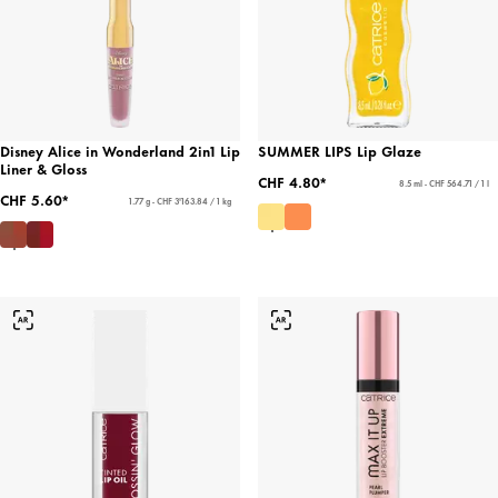
Disney Alice in Wonderland 2in1 Lip
SUMMER LIPS Lip Glaze
Liner & Gloss
CHF 4.80*
8.5 ml - CHF 564.71 / 1 l
CHF 5.60*
1.77 g - CHF 3'163.84 / 1 kg