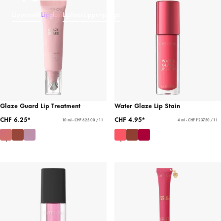
Lippenstift
Lipgloss
Lipliner
Lippenpflege
Glaze Guard Lip Treatment
Water Glaze Lip Stain
CHF 6.25*
CHF 4.95*
10 ml - CHF 625.00 / 1 l
4 ml - CHF 1'237.50 / 1 l