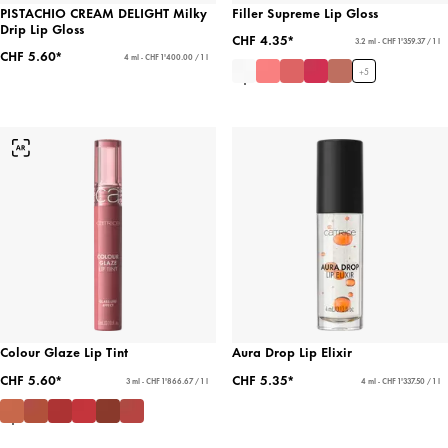
PISTACHIO CREAM DELIGHT Milky
Filler Supreme Lip Gloss
Drip Lip Gloss
CHF 4.35*
3.2 ml - CHF 1'359.37 / 1 l
CHF 5.60*
4 ml - CHF 1'400.00 / 1 l
+
5
Colour Glaze Lip Tint
Aura Drop Lip Elixir
CHF 5.60*
CHF 5.35*
3 ml - CHF 1'866.67 / 1 l
4 ml - CHF 1'337.50 / 1 l