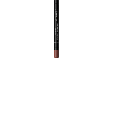
High definition needed! Mit nur einem Auftrag
verhindert dieser High Performance Lip Liner das
Auslaufen von Lippenstift und Lipgloss und hinterlässt ein
satin-mattes Finish. Die vegane, wisch- und wasserfeste
und ultra-cremige Textur mit Pfefferminzöl und MAXI-
LIP™ von Sederma polstert die Lippen auf, versorgt sie