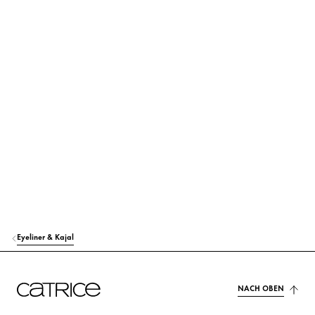
AQUA (WATER)
Sonstiges
STYRENE/ACRYLATES/AMMONIUM METHACRYLATE COPOLYMER
Sonstiges
GLYCERIN
Feuchtigkeit
ALCOHOL DENAT.
Sonstiges
PPG-26-BUTETH-26
Stabilisierung
PEG-40 HYDROGENATED CASTOR OIL
Sonstiges
PEG/PPG-14/4 DIMETHICONE
Stabilisierung
Eyeliner & Kajal
BUTYLENE GLYCOL
Feuchtigkeit
SODIUM CHLORIDE
Stabilisierung
NACH OBEN