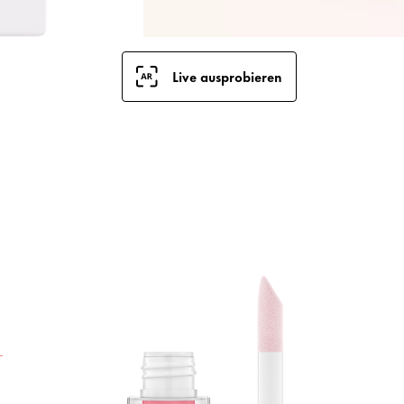
Live ausprobieren
D
C
d
i
L
n