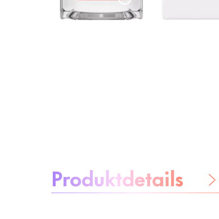
Über das Produkt:
Produktdetails
Be worry-free