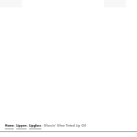
Home
Lippen
Lipgloss
Glossin' Glow Tinted Lip Oil