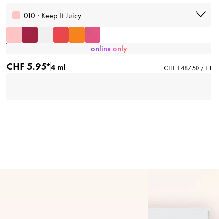
010 · Keep It Juicy
online only
CHF 5.95*
4 ml
CHF 1'487.50 / 1 l