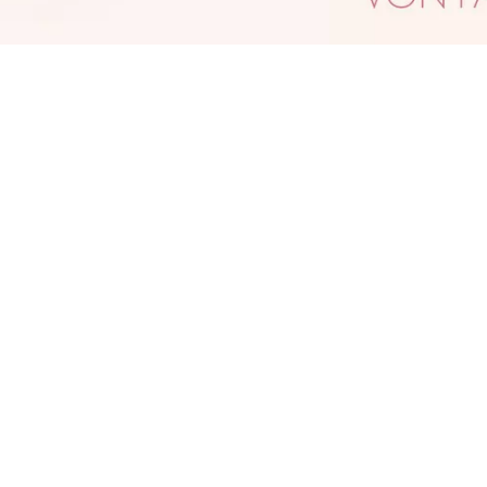
er Gamechanger in der Lippenpflege: Der
ATRICE Glossin' Glow Tinted Lip Oil vereint
as hochglänzende Finish eines Lipgloss mit den
ntensiv pflegenden Eigenschaften eines
ippenbalsam . Die Textur reagiert auf den
atürlichen pH-Wert der Lippen - für ein