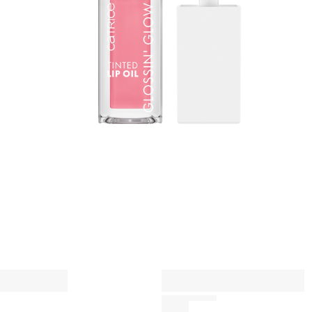
e
u
m
A