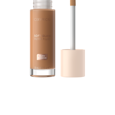
Das sanft getönte, illuminierende CATRICE Soft Glam
Filter Fluid verleiht einen „Soft Glam Filter“- Effekt für
einen weichgezeichneten, perfektionierten und
strahlenden Teint. Und ist dabei ein echter Allrounder: