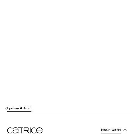
MICA
Farbstoffe
SYNTHETIC JAPAN WAX
Stabilisierung
TOCOPHEROL
Schutz
ASCORBYL PALMITATE
Schutz
CI 77007 (ULTRAMARINES)
Farbstoffe
CI 77492 (IRON OXIDES)
Farbstoffe
CI 77891 (TITANIUM DIOXIDE)
Farbstoffe
Eyeliner & Kajal
NACH OBEN