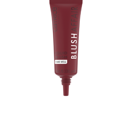
Easy Glow: Der Catrice Blush Affair Liquid Blush 050
Plum-Tastic ist ein flüssiges Rouge, das dich strahlen lässt.
Seine serumähnliche, pflegende Textur mit Marshmallow