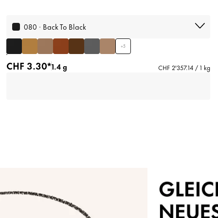
080 · Back To Black
+
5
CHF 3.30*
1.4 g
CHF 2'357.14 / 1 kg