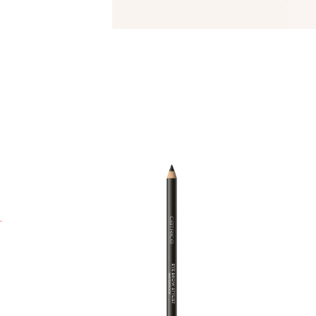
E
m
B
s
i
A
A