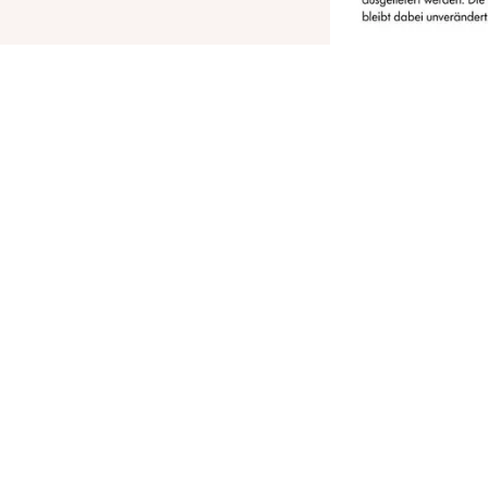
rhalte im Handumdrehen vollere Augenbrauen
it dem Catrice Eye Brow Stylist 080 Back To
lack. Der Augenbrauenstift ist perfekt für
chwarze Augenbrauen und ist mit einem
ntegrierten Bürstchen erhältlich, der die
nwendung sehr einfach macht.
lle Vorteile auf einen Blick
2 in 1 Augenbrauenstift
Einfach in der Anwendung