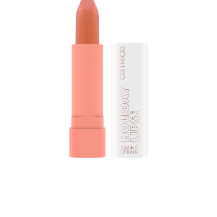
Verleihe deinen Lippen einen Hauch von Farbe mit dem
Catrice Holiday Lips Caring Lip Balm 020 Balmy
Breezy. Dank des Kokosnussöls und des LSF 25 werden