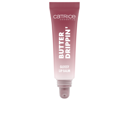
Genieße das zartschmelzende Gefühl auf deinen
Lippen: Der Catrice Butter Drippin' Glossy Lip Balm 030