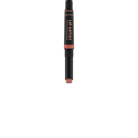
Der Catrice Lip Artist Matte Lipstick & Liner 010 Always
Together ist das ultimative Duo für einen makellosen
Lippen-Look. Er besteht aus einem Lipliner in einem
dunkleren, warmen Haselnuss-Farbton und einem
cremig-matten Lippenstift in einem helleren Nudeton.