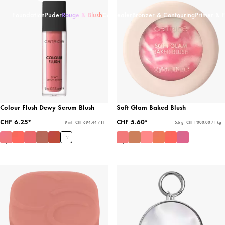
Foundation
Puder
Rouge & Blush
Concealer
Bronzer & Contouring
Primer & F
Colour Flush Dewy Serum Blush
Soft Glam Baked Blush
CHF 6.25*
CHF 5.60*
9 ml - CHF 694.44 / 1 l
5.6 g - CHF 1'000.00 / 1 kg
+
2