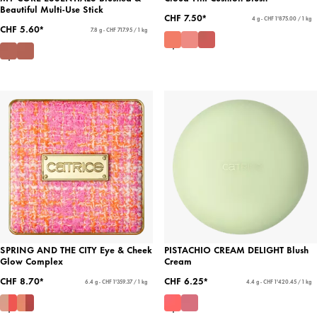
Beautiful Multi-Use Stick
CHF 7.50*
4 g - CHF 1'875.00 / 1 kg
CHF 5.60*
7.8 g - CHF 717.95 / 1 kg
SPRING AND THE CITY Eye & Cheek
PISTACHIO CREAM DELIGHT Blush
Glow Complex
Cream
CHF 8.70*
CHF 6.25*
6.4 g - CHF 1'359.37 / 1 kg
4.4 g - CHF 1'420.45 / 1 kg