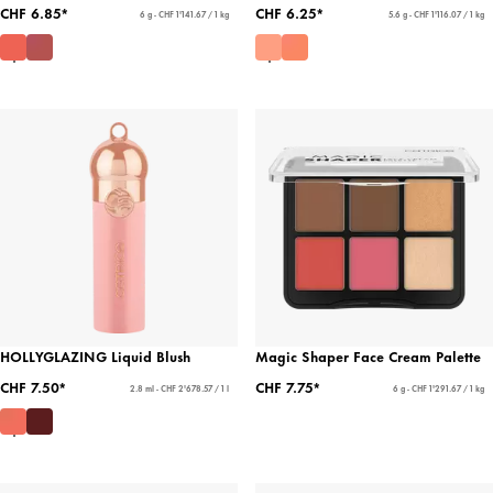
CHF 6.85*
CHF 6.25*
6 g - CHF 1'141.67 / 1 kg
5.6 g - CHF 1'116.07 / 1 kg
HOLLYGLAZING Liquid Blush
Magic Shaper Face Cream Palette
CHF 7.50*
CHF 7.75*
2.8 ml - CHF 2'678.57 / 1 l
6 g - CHF 1'291.67 / 1 kg