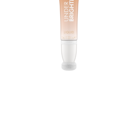
Sag dunklen Augenringen Adieu und begrüße einen
strahlenden, erholten Look – mit dem Catrice Under Eye
Brightener Liquid 020 Warm Nude. Die leichte,
lichtreflektierende Formel hellt die Augenpartie sofort
auf, während sie dunkle Schatten zuverlässig kaschiert
und korrigiert. Der warme Nude-Ton lässt sich nahtlos