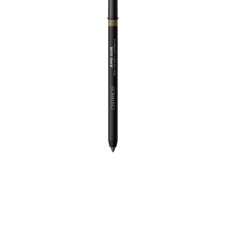
Entfessle deine kreative Seite mit dem Catrice Jewel
Glide Effect Eye Pencil 040 Golden Jade. Der vielseitige
Kajalstift bringt deine Augen mit einem
hypnotisierenden, metallischen Dunkelgrün mit