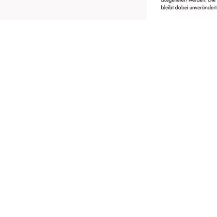
ol dir den Filter-Effekt für den Alltag – mit dem
atrice Soft Blur Matte Setting Powder 020
ight! Das ultraleichte, seidige Puder sorgt für
in nahtloses, weichgezeichnetes Finish und
erleiht deinem Teint ein ebenmäßiges,
attiertes Aussehen. Die helle Formel mit
eutralem Unterton ist ideal für helle Hauttöne
eeignet und zaubert einen strahlenden,
lanzfreien Look – ganz ohne Flashback. Dank