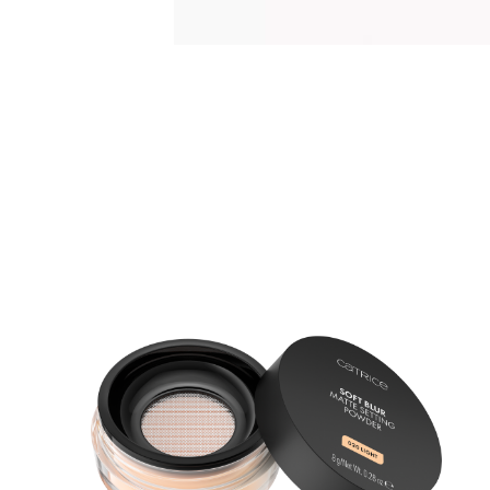
H
C
L
e
v
m
n
g
g