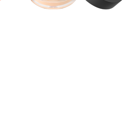
d
m
V
o
a
H
F
A