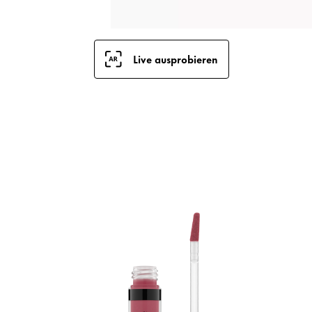
Live ausprobieren
E
C
O
G
F
v