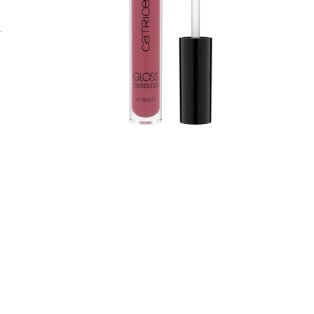
k
M
G
n
e
d
E
s
A