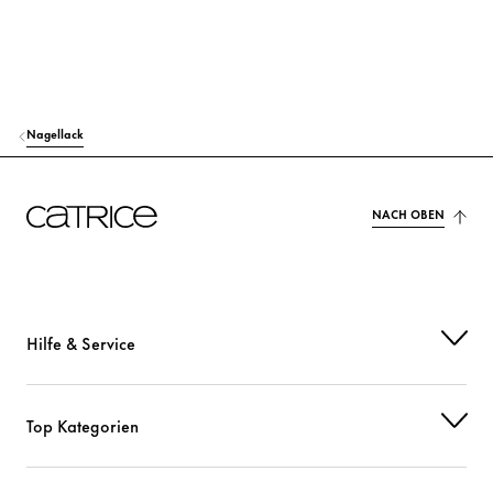
ACETYL TRIBUTYL CITRATE
Sonstiges
ISOPROPYL ALCOHOL
Sonstiges
SILICA
Sonstiges
Nagellack
BETA VULGARIS (BEET) ROOT EXTRACT
Sonstiges
TOCOPHEROL
NACH OBEN
Schutz
ACRYLATES COPOLYMER
Sonstiges
GLYCOLIC ACID
Sonstiges
Hilfe & Service
CALCIUM SODIUM BOROSILICATE
Farbstoffe
N-BUTYL ALCOHOL
Sonstiges
Top Kategorien
HEXANAL
Sonstiges