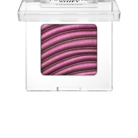
Strahle wie ein Stern mit dem Catrice Prismatic Shift
Eyeshadow 020 Berry Blaze in einem leuchtenden
Beerenton mit glamourösem Schimmer. Der lebendige
Farbeffekt mit Farbwechsel ist ideal für glanzvolle Tage