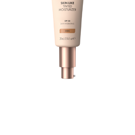
Lerne deinen neuen Alltagsbegleiter für einen
natürlichen Teint kennen: den Catrice Skin Like Tinted
Moisturizer 042C in einem hellen, mittleren Ton mit
kühlen, rosafarbenen Untertönen. Die hautfreundliche
Formel bietet leichte, aufbaubare Deckkraft, die sich