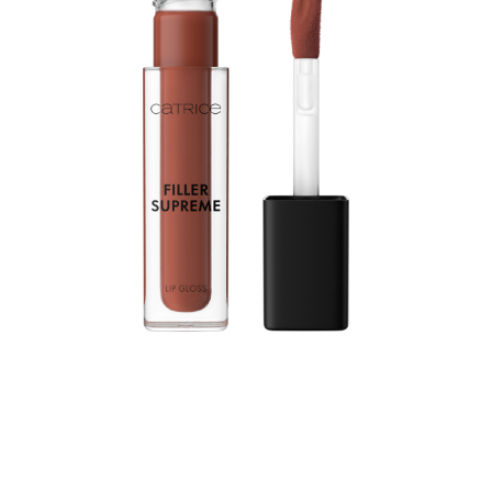
Lass deine Lippen glänzen – mit dem Catrice Filler
Supreme Lip Gloss 090 Say Less, Serve More. In einem
Kakaoton gehalten, sorgt dieser Lipgloss für einen
natürlichen Lip-Filler-Effekt und verleiht den Lippen eine