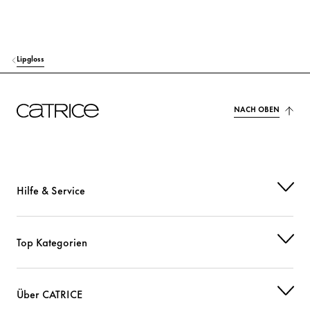
DIISOSTEARYL MALATE
Pflege
SYNTHETIC FLUORPHLOGOPITE
Farbstoffe
Lipgloss
DISTEARDIMONIUM HECTORITE
Stabilisierung
SODIUM HYALURONATE
Feuchtigkeit
NACH OBEN
TOCOPHEROL
Schutz
PENTAERYTHRITYL TETRAISOSTEARATE
Pflege
Hilfe & Service
GLYCERYL BEHENATE/EICOSADIOATE
Stabilisierung
PROPYLENE CARBONATE
Sonstiges
Top Kategorien
PENTAERYTHRITYL TETRA-DI-T-BUTYL HYDROXYHYDROCINNAMATE
Schutz
Über CATRICE
STEARALKONIUM HECTORITE
Stabilisierung