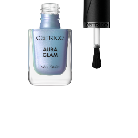
Tauche ein in eine Welt voller Glanz mit dem Catrice
Aura Glam Nail Polish 040 Ocean Whisperer. Der
schimmernde Nagellack in einem blauen Farbton mit
pinkfarbenem verändert sich je nach Lichteinfall und
verleiht den Nägeln einen magischen,