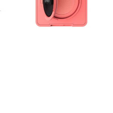
e
b
e
u
s
p
S
A
t
A