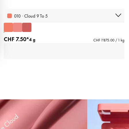
010 · Cloud 9 To 5
CHF 7.50*
4 g
CHF 1'875.00 / 1 kg