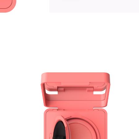
V
T
n
i
s
n
w
M
b