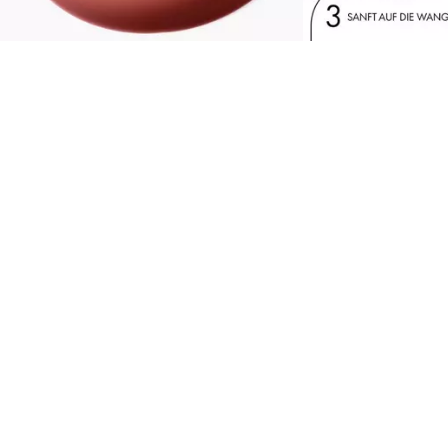
erleihe deinen Wangen mit dem Catrice Cloud
int Cushion Blush 010 Cloud 9 to 5 einen
atürlich matten Farbhauch. Das K-Beauty-
nspirierte Produkt in einem warmen Beerenton
orgt für einen frischen Colour-Flush mit einem
atürlichen Soft-Focus-Finish. Die
asserähnliche Textur lässt sich nahtlos über die
ake-up-Base verblenden, ohne sie zu
eeinträchtigen, und erzeugt auf den Wangen