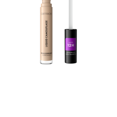
Las ojeras, las imperfecciones y las rojeces son cosa del
pasado - el corrector de alta cobertura Liquid
Camouflage ofrece una cobertura duradera de hasta
12h y puede incluso cubrir tatuajes. Este corrector es de
gran pigmentación, resistente al agua y no transfiere.
La textura líquida tampoco contiene siliconas ni