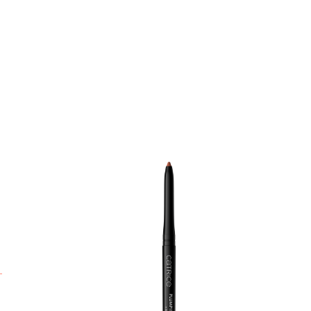
¡
a
l
d
v
u
M
v
h