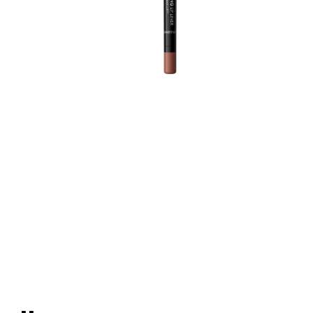
d
p
l
m
t
T