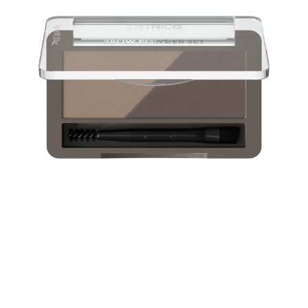
Perfekt för en retusch på språng eller för en snabb och
naturlig vardagslook: Med Brow Powder Set
Waterproof och de två nyanserna kan du fylla i luckor i
dina ögonbryn i de perfekta färgerna - för naturliga,