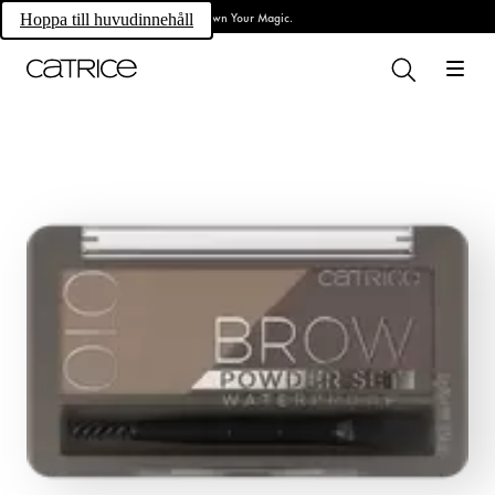
Own Your Magic.
Hoppa till huvudinnehåll