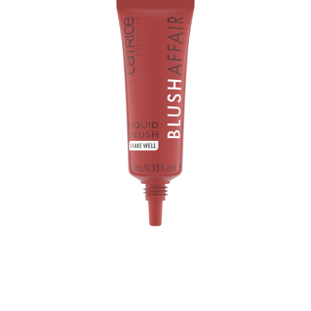
Catrice Blush Affair Flytande Rouge 040 Velvet Rose är
en flytande rouge som ger dig en kärleksfull lyster. Den
närande serumliknande konsistensen med extrakt från