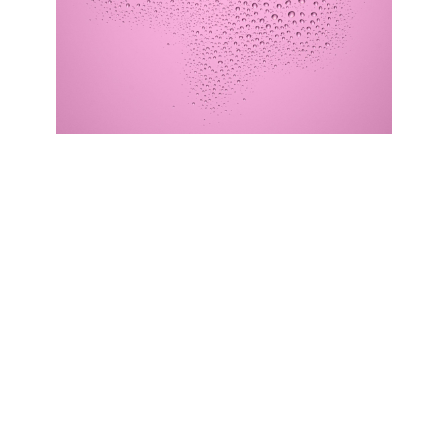
เขย่า ล็อค และสวยเปล่งประกาย! สเปรย์ปรับสภาพผิวที่ให้
ความชุ่มชื้นพร้อมสารสกัดจากดอกกระบองเพชรและ
สับปะรดช่วยล็อคเมคอัพบนใบหน้า คืนความสดชื่นและบํารุง
ผิว รวมถึงมอบความกระจ่างใสในไม่กี่วินาทีด้วยอนุภาค
ประกายชิมเมอร์ที่เล็กละเอียด เพียงแค่เขย่าขวดแล้วฉีดส
เปรย์กลิ่นหอมสดชื่นให้ทั่วใบหน้า เท่านี้ก็ได้ผิวที่สวยเปล่ง
ประกาย สูตรวีแกนและปราศจากอนุภาคไมโครพลาสติก
ภาพรวมสิทธิประโยชน์ทั้งหมด
เพื่อผิวสวยกระจ่างใส
คงสภาพเมคอัพบนใบหน้าพร้อมให้ความชุ่มชื้นและฟื้นฟูผิว