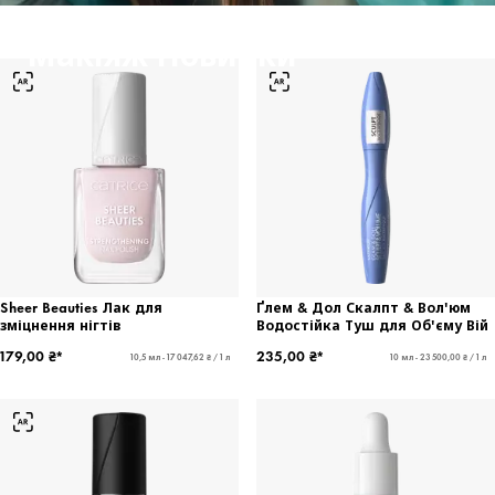
Макіяж Новинки
Sheer Beauties Лак для
Ґлем & Дол Скалпт & Вол'юм
зміцнення нігтів
Водостійка Туш для Об'єму Вій
179,00 ₴*
235,00 ₴*
10,5 мл - 17 047,62 ₴ / 1 л
10 мл - 23 500,00 ₴ / 1 л