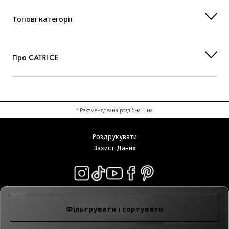
Топові категорії
Про CATRICE
* Рекомендована роздібна ціна
Роздрукувати
Захист Даних
© 2026 Cosnova GmbH
Фільтрувати і сортувати