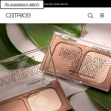
Опануй свою магію.
До основного змісту