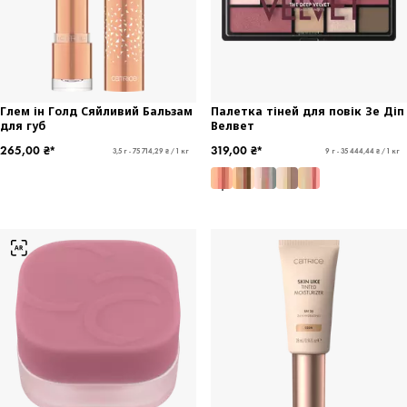
Глем ін Голд Сяйливий Бальзам
Палетка тіней для повік Зе Діп
для губ
Велвет
265,00 ₴*
319,00 ₴*
3,5 г - 75 714,29 ₴ / 1 кг
9 г - 35 444,44 ₴ / 1 кг