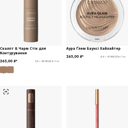
Скалпт & Чарм Стік для
Аура Ґлем Баунсі Хайлайтер
Контурування
265,00 ₴*
6,4 г - 41 406,25 ₴ / 1 кг
265,00 ₴*
5,5 г - 48 181,82 ₴ / 1 кг