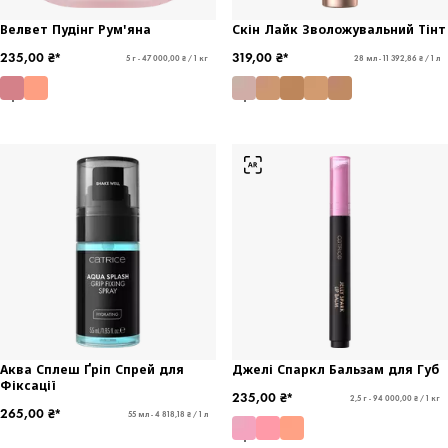
Велвет Пудінг Рум'яна
Скін Лайк Зволожувальний Тінт
235,00 ₴*
319,00 ₴*
5 г - 47 000,00 ₴ / 1 кг
28 мл - 11 392,86 ₴ / 1 л
Аква Сплеш Ґріп Спрей для
Джелі Спаркл Бальзам для Губ
Фіксації
235,00 ₴*
2,5 г - 94 000,00 ₴ / 1 кг
265,00 ₴*
55 мл - 4 818,18 ₴ / 1 л