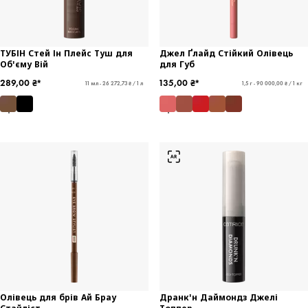
ТУБІН Стей Ін Плейс Туш для
Джел Ґлайд Стійкий Олівець
Об'єму Вій
для Губ
289,00 ₴*
135,00 ₴*
11 мл - 26 272,73 ₴ / 1 л
1,5 г - 90 000,00 ₴ / 1 кг
Олівець для брів Ай Брау
Дранк'н Даймондз Джелі
Стайліст
Топпер