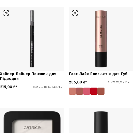
Хайпер Лайнер Пензлик для
Ґлас Лайк Блиск-стік для Губ
Підводки
235,00 ₴*
3 г - 78 333,33 ₴ / 1 кг
215,00 ₴*
0,52 мл - 413 461,54 ₴ / 1 л