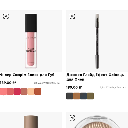
Філер Сюпрім Блиск для Губ
Джювел Ґлайд Ефект Олівець
для Очей
189,00 ₴*
3,2 мл - 59 062,50 ₴ / 1 л
199,00 ₴*
1,5 г - 132 666,67 ₴ / 1 кг